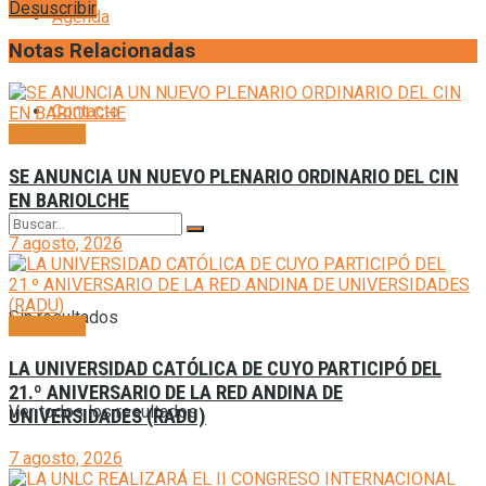
Desuscribir
Agenda
Notas Relacionadas
Contacto
Generales
SE ANUNCIA UN NUEVO PLENARIO ORDINARIO DEL CIN
EN BARIOLCHE
7 agosto, 2026
Sin resultados
Generales
LA UNIVERSIDAD CATÓLICA DE CUYO PARTICIPÓ DEL
21.º ANIVERSARIO DE LA RED ANDINA DE
Ver todos los resultados
UNIVERSIDADES (RADU)
7 agosto, 2026