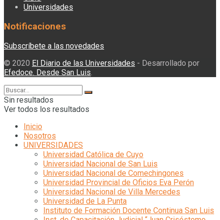
Universidades
Notificaciones
Subscríbete a las novedades
© 2020
El Diario de las Universidades
- Desarrollado por
Efedoce. Desde San Luis
.
Sin resultados
Ver todos los resultados
Inicio
Nosotros
UNIVERSIDADES
Universidad Católica de Cuyo
Universidad Nacional de San Luis
Universidad Nacional de Comechingones
Universidad Provincial de Oficios Eva Perón
Universidad Nacional de Villa Mercedes
Universidad de La Punta
Instituto de Formación Docente Continua San Luis
Inst. de Capacitación Judicial “Juan Crisóstomo