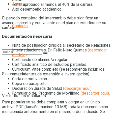
Agenda
Tener aprobado al menos el 40% de la carrera.
Alto desempeño académico.
El período completo del intercambio debe significar un
avance concreto y equivalente en el plan de estudios de su
Contacto
carrera.
Documentación necesaria
Nota de postulación dirigida al secretario de Relaciones
Interinstitucionales, Dr. Félix Nieto Quintas
(descargar
modelo)
.
Certificado de alumno/a regular.
Certificado analítico de estudios parciales.
Curriculum Vitae completo (se recomienda incluir los
Sin resultados
antecedentes de extensión e investigación).
Carta de motivación.
Copia de pasaporte.
Declaración Jurada de Salud
(descargar aquí)
.
Formulario del Programa de Movilidad
(descargar aquí)
.
Ver todos los resultados
Para postularse se debe completar y cargar en un único
archivo PDF (tamaño máximo 10 MB) toda la documentación
mencionada anteriormente en el mismo orden indicado. Se