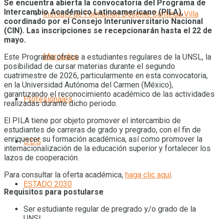
Se encuentra abierta la convocatoria del Programa de
Intercambio Académico Latinoamericano (PILA),
Instituto de Formación Docente Continua Villa
coordinado por el Consejo Interuniversitario Nacional
(CIN). Las inscripciones se recepcionarán hasta el 22 de
mayo.
Mercedes
Este Programa ofrece a estudiantes regulares de la UNSL, la
posibilidad de cursar materias durante el segundo
cuatrimestre de 2026, particularmente en esta convocatoria,
en la Universidad Autónoma del Carmen (México),
garantizando el reconocimiento académico de las actividades
Profesionales
realizadas durante dicho periodo.
El PILA tiene por objeto promover el intercambio de
estudiantes de carreras de grado y pregrado, con el fin de
enriquecer su formación académica, así como promover la
O.D.S
internacionalización de la educación superior y fortalecer los
lazos de cooperación.
Para consultar la oferta académica,
haga clic aquí
.
ESTADO 2030
Requisitos para postularse
Ser estudiante regular de pregrado y/o grado de la
UNSL.