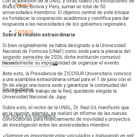
Con la adhesión de la UNSL y otras cuatro (4) instituciones de
Agenda
Brasil, Chile, Bolivia y Perú, suman un total de 50
universidades miembros. El objetivo central de este bloque
es fortalecer la cooperación académica y científica para dar
respuesta a las necesidades de los gobiernos regionales.
Contacto
Sobre la reunión extraordinaria
Si bien originalmente se había designado a la Universidad
Nacional de Formosa (UNaF) como sede para la plenaria del
segundo semestre de 2026, dicha institución comunicó
recientemente su imposibilidad de organizar el evento.
Ante esto, la Presidencia de ZICOSUR Universitario convocó
a una asamblea extraordinaria virtual para el 1 de junio con el
fin de elegir una nueva sede y garantizar la continuidad del
Sin resultados
cronograma de trabajo de la Red, quedando elegida la
Universidad Nacional de Jujuy.
Sobre esto, el rector de la UNSL, Dr. Raúl Gil, manifestó que
en la reunión, además, se realizó un informe de las nuevas
Ver todos los resultados
convocatorias para financiamiento de movilidad y proyectos
de investigación entre las universidades miembro.
«Siempre es importante estar vinculados y trabajando en red