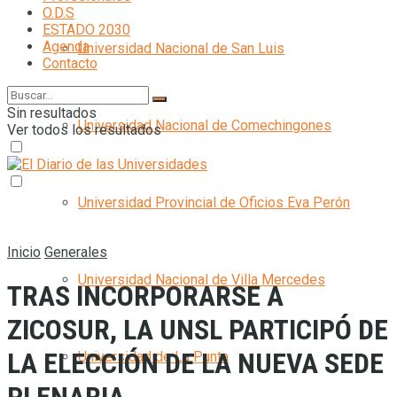
O.D.S
ESTADO 2030
Agenda
Universidad Nacional de San Luis
Contacto
Sin resultados
Universidad Nacional de Comechingones
Ver todos los resultados
Universidad Provincial de Oficios Eva Perón
Inicio
Generales
Universidad Nacional de Villa Mercedes
TRAS INCORPORARSE A
ZICOSUR, LA UNSL PARTICIPÓ DE
LA ELECCIÓN DE LA NUEVA SEDE
Universidad de La Punta