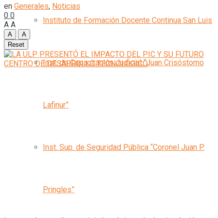
en
Generales
,
Noticias
0
0
Instituto de Formación Docente Continua San Luis
A
A
A
A
Reset
Inst. de Capacitación Judicial “Juan Crisóstomo
Lafinur”
Inst. Sup. de Seguridad Pública “Coronel Juan P.
Pringles”