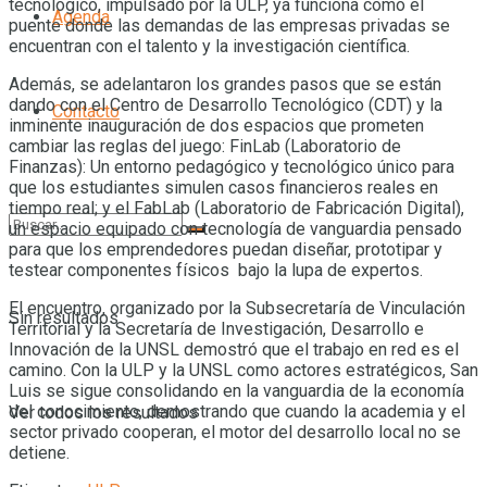
tecnológico, impulsado por la ULP, ya funciona como el
Agenda
puente donde las demandas de las empresas privadas se
encuentran con el talento y la investigación científica.
Además, se adelantaron los grandes pasos que se están
dando con el Centro de Desarrollo Tecnológico (CDT) y la
Contacto
inminente inauguración de dos espacios que prometen
cambiar las reglas del juego: FinLab (Laboratorio de
Finanzas): Un entorno pedagógico y tecnológico único para
que los estudiantes simulen casos financieros reales en
tiempo real; y el FabLab (Laboratorio de Fabricación Digital),
un espacio equipado con tecnología de vanguardia pensado
para que los emprendedores puedan diseñar, prototipar y
testear componentes físicos bajo la lupa de expertos.
El encuentro, organizado por la Subsecretaría de Vinculación
Sin resultados
Territorial y la Secretaría de Investigación, Desarrollo e
Innovación de la UNSL demostró que el trabajo en red es el
camino. Con la ULP y la UNSL como actores estratégicos, San
Luis se sigue consolidando en la vanguardia de la economía
del conocimiento, demostrando que cuando la academia y el
Ver todos los resultados
sector privado cooperan, el motor del desarrollo local no se
detiene.