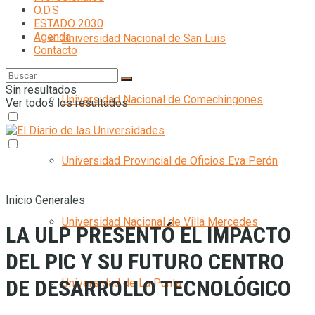
O.D.S
ESTADO 2030
Agenda
Universidad Nacional de San Luis
Contacto
Sin resultados
Universidad Nacional de Comechingones
Ver todos los resultados
Universidad Provincial de Oficios Eva Perón
Inicio
Generales
Universidad Nacional de Villa Mercedes
LA ULP PRESENTÓ EL IMPACTO
DEL PIC Y SU FUTURO CENTRO
DE DESARROLLO TECNOLÓGICO
Universidad de La Punta