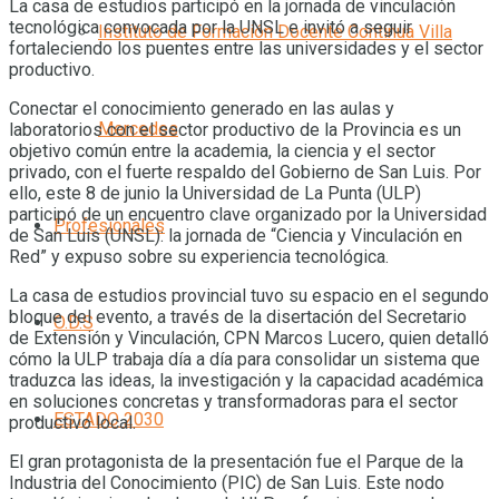
La casa de estudios participó en la jornada de vinculación
tecnológica convocada por la UNSL e invitó a seguir
Instituto de Formación Docente Continua Villa
fortaleciendo los puentes entre las universidades y el sector
productivo.
Conectar el conocimiento generado en las aulas y
Mercedes
laboratorios con el sector productivo de la Provincia es un
objetivo común entre la academia, la ciencia y el sector
privado, con el fuerte respaldo del Gobierno de San Luis. Por
ello, este 8 de junio la Universidad de La Punta (ULP)
participó de un encuentro clave organizado por la Universidad
Profesionales
de San Luis (UNSL): la jornada de “Ciencia y Vinculación en
Red” y expuso sobre su experiencia tecnológica.
La casa de estudios provincial tuvo su espacio en el segundo
bloque del evento, a través de la disertación del Secretario
O.D.S
de Extensión y Vinculación, CPN Marcos Lucero, quien detalló
cómo la ULP trabaja día a día para consolidar un sistema que
traduzca las ideas, la investigación y la capacidad académica
en soluciones concretas y transformadoras para el sector
ESTADO 2030
productivo local.
El gran protagonista de la presentación fue el Parque de la
Industria del Conocimiento (PIC) de San Luis. Este nodo