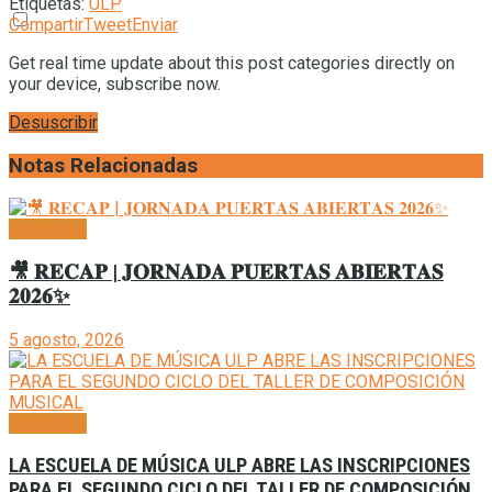
Etiquetas:
ULP
Compartir
Tweet
Enviar
Get real time update about this post categories directly on
your device, subscribe now.
Desuscribir
Notas Relacionadas
Generales
🎥 𝐑𝐄𝐂𝐀𝐏 | 𝐉𝐎𝐑𝐍𝐀𝐃𝐀 𝐏𝐔𝐄𝐑𝐓𝐀𝐒 𝐀𝐁𝐈𝐄𝐑𝐓𝐀𝐒
𝟐𝟎𝟐𝟔✨
5 agosto, 2026
Generales
LA ESCUELA DE MÚSICA ULP ABRE LAS INSCRIPCIONES
PARA EL SEGUNDO CICLO DEL TALLER DE COMPOSICIÓN