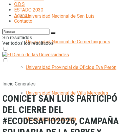
O.D.S
ESTADO 2030
Agenda
Universidad Nacional de San Luis
Contacto
Sin resultados
Universidad Nacional de Comechingones
Ver todos los resultados
Universidad Provincial de Oficios Eva Perón
Inicio
Generales
Universidad Nacional de Villa Mercedes
CONICET SAN LUIS PARTICIPÓ
DEL CIERRE DEL
#ECODESAFIO2026, CAMPAÑA
Universidad de La Punta