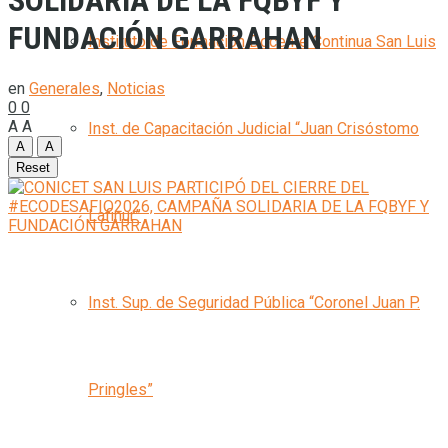
SOLIDARIA DE LA FQBYF Y
FUNDACIÓN GARRAHAN
Instituto de Formación Docente Continua San Luis
en
Generales
,
Noticias
0
0
A
A
Inst. de Capacitación Judicial “Juan Crisóstomo
A
A
Reset
Lafinur”
Inst. Sup. de Seguridad Pública “Coronel Juan P.
Pringles”