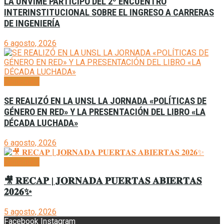
LA UNVIME PARTICIPÓ DEL 2º ENCUENTRO
INTERINSTITUCIONAL SOBRE EL INGRESO A CARRERAS
DE INGENIERÍA
6 agosto, 2026
Generales
SE REALIZÓ EN LA UNSL LA JORNADA «POLÍTICAS DE
GÉNERO EN RED» Y LA PRESENTACIÓN DEL LIBRO «LA
DÉCADA LUCHADA»
6 agosto, 2026
Generales
🎥 𝐑𝐄𝐂𝐀𝐏 | 𝐉𝐎𝐑𝐍𝐀𝐃𝐀 𝐏𝐔𝐄𝐑𝐓𝐀𝐒 𝐀𝐁𝐈𝐄𝐑𝐓𝐀𝐒
𝟐𝟎𝟐𝟔✨
5 agosto, 2026
Facebook
Instagram