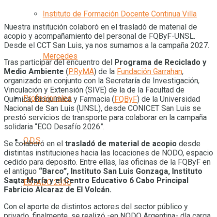
Instituto de Formación Docente Continua Villa
Nuestra institución colaboró en el trasladó de material de
acopio y acompañamiento del personal de FQByF-UNSL.
Desde el CCT San Luis, ya nos sumamos a la campaña 2027.
Mercedes
Tras participar del encuentro del
Programa de Reciclado y
Medio Ambiente
(
PRyMA
) de la
Fundación Garrahan
,
organizado en conjunto con la Secretaría de Investigación,
Vinculación y Extensión (SIVE) de la de la Facultad de
Profesionales
Química, Bioquímica y Farmacia (
FQByF
) de la Universidad
Nacional de San Luis (UNSL), desde CONICET San Luis se
prestó servicios de transporte para colaborar en la campaña
solidaria “ECO Desafío 2026”.
O.D.S
Se colaboró en el
trasladó de material de acopio
desde
distintas instituciones hacia las locaciones de NODO, espacio
cedido para deposito. Entre ellas, las oficinas de la FQByF en
el antiguo
“Barco”, Instituto San Luis Gonzaga, Instituto
Santa María y el Centro Educativo 6 Cabo Principal
ESTADO 2030
Fabricio Alcaraz de El Volcán.
Con el aporte de distintos actores del sector público y
privado, finalmente, se realizó -en NODO Argentina- dla carga