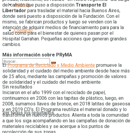
Agenda
del camión que puso a disposición
Transporte El
Libertador
para trasladar el material hacia Buenos Aires,
donde será puesto a disposición de la Fundación. Con el
mismo, se fabrican productos y luego se venden con la
intención de adquirir medios de financiamiento para para la
Contacto
salud como para el bienestar de quienes pasan por el
Hospital Garrahan. Pequeñas acciones que generan grandes
cambios.
Más información sobre PRyMA
El
Programa de Reciclado y Medio Ambiente
promueve la
solidaridad y el cuidado del medio ambiente desde hace más
de 25 años, mediante las campañas y promoción de valores
de solidaridad y el cuidado del medio ambiente.
Sin resultados
Iniciaron en el año 1999 con el reciclado de papel,
continuamos en 2006 con las tapitas de plástico, luego, en
2008, sumamos llaves de bronce, en 2018 latitas de gaseosa
y en 2019 CD’s. El Programa reutiliza el material donado y lo
Ver todos los resultados
transforma en nuevos productos. Alienta a toda la comunidad
a que los siga acompañando en las campañas de donación de
materiales reciclables y se acerque a los puntos de
recolección de sus zonas.