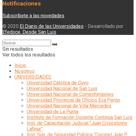
Notificaciones
Subscríbete a las novedades
© 2020
El Diario de las Universidades
- Desarrollado por
Efedoce. Desde San Luis
.
Sin resultados
Ver todos los resultados
Inicio
Nosotros
UNIVERSIDADES
Universidad Católica de Cuyo
Universidad Nacional de San Luis
Universidad Nacional de Comechingones
Universidad Provincial de Oficios Eva Perón
Universidad Nacional de Villa Mercedes
Universidad de La Punta
Instituto de Formación Docente Continua San Luis
Inst. de Capacitación Judicial “Juan Crisóstomo
Lafinur”
Inst. Sup. de Seguridad Pública “Coronel Juan P.