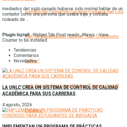
mediados del siglo pasado hubiese sido normal hablar de un
Instituto de Formación Docente Continua San Luis
contador como una persona que usaba traje y corbata,
rodeado de ...
Plugin Install
: Widget Tab Post needs JNews - View
Inst. de Capacitación Judicial “Juan Crisóstomo
Counter to be installed
Tendencias
Comentarios
Novedades
Lafinur”
Inst. Sup. de Seguridad Pública “Coronel Juan P.
LA UNLC CREA UN SISTEMA DE CONTROL DE CALIDAD
ACADÉMICA PARA SUS CARRERAS
4 agosto, 2026
Pringles”
IMPLEMENTAN UN PROGRAMA DE PRÁCTICAS