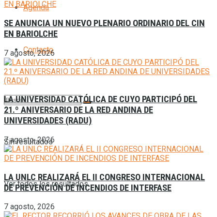
Agenda
SE ANUNCIA UN NUEVO PLENARIO ORDINARIO DEL CIN
EN BARIOLCHE
Contacto
7 agosto, 2026
LA UNIVERSIDAD CATÓLICA DE CUYO PARTICIPÓ DEL
21.º ANIVERSARIO DE LA RED ANDINA DE
UNIVERSIDADES (RADU)
7 agosto, 2026
Sin resultados
LA UNLC REALIZARÁ EL II CONGRESO INTERNACIONAL
Ver todos los resultados
DE PREVENCIÓN DE INCENDIOS DE INTERFASE
7 agosto, 2026