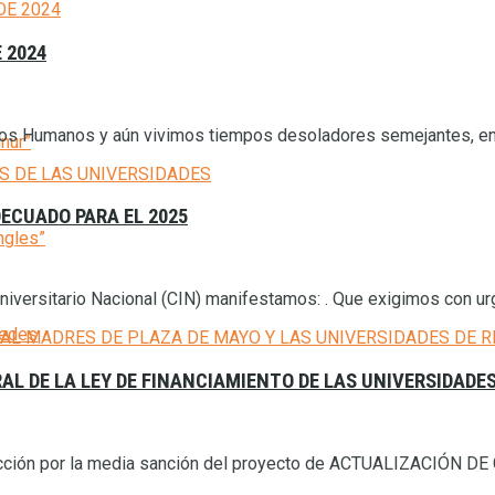
 2024
hos Humanos y aún vivimos tiempos desoladores semejantes, en 
inur”
ECUADO PARA EL 2025
ngles”
niversitario Nacional (CIN) manifestamos: . Que exigimos con ur
cedes
AL DE LA LEY DE FINANCIAMIENTO DE LAS UNIVERSIDADE
tisfacción por la media sanción del proyecto de ACTUALIZACIÓ