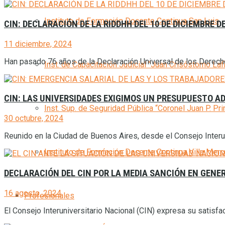
Instituto de Formación Docente Continua San Luis
CIN: DECLARACIÓN DE LA RIDDHH DEL 10 DE DICIEMBRE DE
11 diciembre, 2024
Han pasado 76 años de la Declaración Universal de los Derec
Inst. de Capacitación Judicial “Juan Crisóstomo Laf
CIN: LAS UNIVERSIDADES EXIGIMOS UN PRESUPUESTO AD
Inst. Sup. de Seguridad Pública “Coronel Juan P. Pri
30 octubre, 2024
Reunido en la Ciudad de Buenos Aires, desde el Consejo Interu
Instituto de Formación Docente Continua Villa Mer
DECLARACIÓN DEL CIN POR LA MEDIA SANCIÓN EN GENER
16 agosto, 2024
Profesionales
El Consejo Interuniversitario Nacional (CIN) expresa su sa