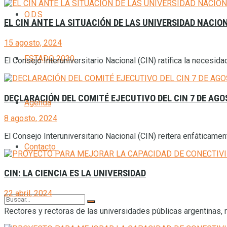
O.D.S
EL CIN ANTE LA SITUACIÓN DE LAS UNIVERSIDAD NACIO
15 agosto, 2024
ESTADO 2030
El Consejo Interuniversitario Nacional (CIN) ratifica la necesidad
DECLARACIÓN DEL COMITÉ EJECUTIVO DEL CIN 7 DE AGO
Agenda
8 agosto, 2024
El Consejo Interuniversitario Nacional (CIN) reitera enfáticamen
Contacto
CIN: LA CIENCIA ES LA UNIVERSIDAD
22 abril, 2024
Rectores y rectoras de las universidades públicas argentinas, r