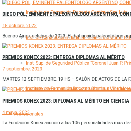
Instituto de Formación Docente Continua San Luis
DIEGO POL, EMINENTE PALEONTÓLOGO ARGENTINO, CONQ
18 octubre, 2023
Buenos Aires, octubre de 2023. El distinguido paleontólogo argen
Inst. de Capacitación Judicial “Juan Crisóstomo Laf
PREMIOS KONEX 2023: ENTREGA DIPLOMAS AL MÉRITO
Inst. Sup. de Seguridad Pública “Coronel Juan P. Pri
7 septiembre, 2023
MARTES 12 SEPTIEMBRE. 19 HS – SALÓN DE ACTOS DE LA FAC
Instituto de Formación Docente Continua Villa Mer
PREMIOS KONEX 2023: DIPLOMAS AL MÉRITO EN CIENCIA
4 mayo, 2023
Profesionales
La Fundación Konex anunció a las 106 personalidades más desta