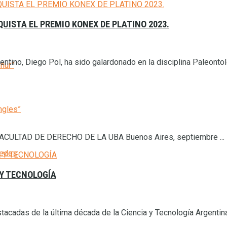
UISTA EL PREMIO KONEX DE PLATINO 2023.
tino, Diego Pol, ha sido galardonado en la disciplina Paleontolog
inur”
ngles”
ULTAD DE DERECHO DE LA UBA Buenos Aires, septiembre ...
cedes
 Y TECNOLOGÍA
cadas de la última década de la Ciencia y Tecnología Argentina