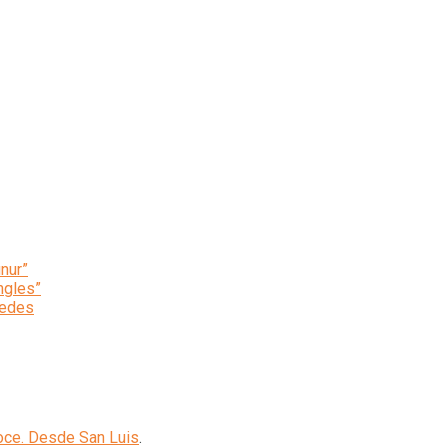
inur”
ngles”
cedes
oce. Desde San Luis
.