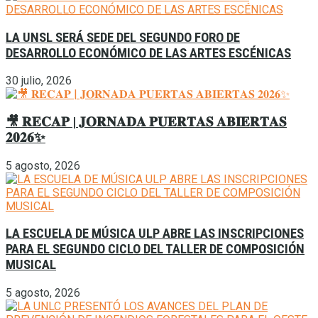
LA UNSL SERÁ SEDE DEL SEGUNDO FORO DE
DESARROLLO ECONÓMICO DE LAS ARTES ESCÉNICAS
30 julio, 2026
🎥 𝐑𝐄𝐂𝐀𝐏 | 𝐉𝐎𝐑𝐍𝐀𝐃𝐀 𝐏𝐔𝐄𝐑𝐓𝐀𝐒 𝐀𝐁𝐈𝐄𝐑𝐓𝐀𝐒
𝟐𝟎𝟐𝟔✨
5 agosto, 2026
LA ESCUELA DE MÚSICA ULP ABRE LAS INSCRIPCIONES
PARA EL SEGUNDO CICLO DEL TALLER DE COMPOSICIÓN
MUSICAL
5 agosto, 2026