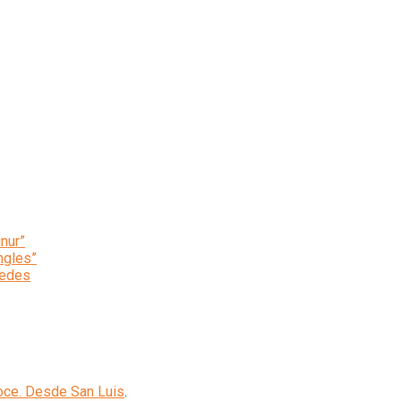
inur”
ngles”
cedes
oce. Desde San Luis
.