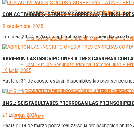
Instituto de Formación Docente Continua San Luis
CON ACTIVIDADES, STANDS Y SORPRESAS, LA UNSL PRE
5 septiembre, 2025
Los días 24, 25 y 26 de septiembre la Universidad Nacional de S
Inst. de Capacitación Judicial “Juan Crisóstomo Laf
ABRIERON LAS INSCRIPCIONES A TRES CARRERAS CORTA
Inst. Sup. de Seguridad Pública “Coronel Juan P. Pri
19 junio, 2025
Hasta el 31 de agosto estarán disponibles las preinscripciones a 
Instituto de Formación Docente Continua Villa Mer
UNSL: SEIS FACULTADES PRORROGAN LAS PREINSCRIPCI
21 febrero, 2025
Profesionales
Hasta el 14 de marzo podrá realizarse la preinscripción online 