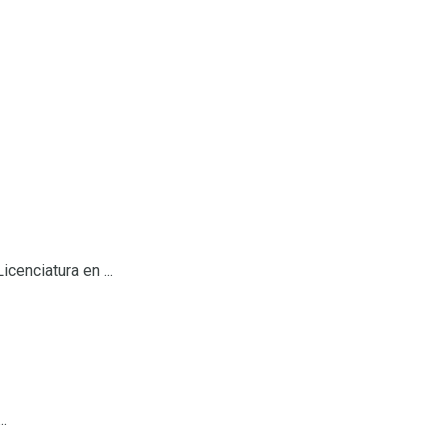
cenciatura en ...
..