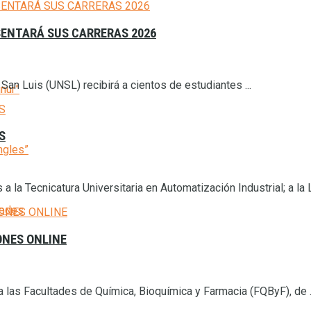
SENTARÁ SUS CARRERAS 2026
an Luis (UNSL) recibirá a cientos de estudiantes ...
inur”
S
ngles”
la Tecnicatura Universitaria en Automatización Industrial; a la Li
cedes
ONES ONLINE
a las Facultades de Química, Bioquímica y Farmacia (FQByF), de .