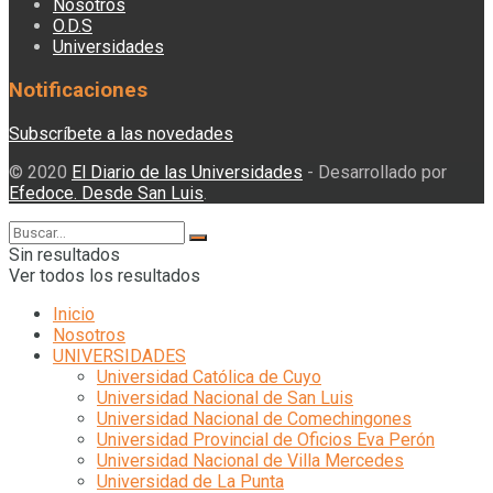
Nosotros
O.D.S
Universidades
Notificaciones
Subscríbete a las novedades
© 2020
El Diario de las Universidades
- Desarrollado por
Efedoce. Desde San Luis
.
Sin resultados
Ver todos los resultados
Inicio
Nosotros
UNIVERSIDADES
Universidad Católica de Cuyo
Universidad Nacional de San Luis
Universidad Nacional de Comechingones
Universidad Provincial de Oficios Eva Perón
Universidad Nacional de Villa Mercedes
Universidad de La Punta