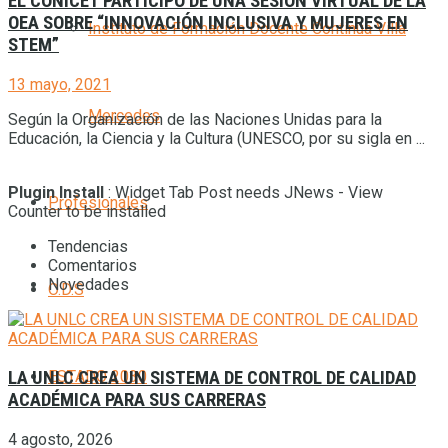
EL CONICET PARTICIPÓ DE UNA SESIÓN VIRTUAL DE LA
OEA SOBRE “INNOVACIÓN INCLUSIVA Y MUJERES EN
Instituto de Formación Docente Continua Villa
STEM”
13 mayo, 2021
Mercedes
Según la Organización de las Naciones Unidas para la
Educación, la Ciencia y la Cultura (UNESCO, por su sigla en ...
Plugin Install
: Widget Tab Post needs JNews - View
Profesionales
Counter to be installed
Tendencias
Comentarios
Novedades
O.D.S
LA UNLC CREA UN SISTEMA DE CONTROL DE CALIDAD
ESTADO 2030
ACADÉMICA PARA SUS CARRERAS
4 agosto, 2026