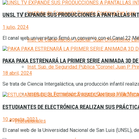
Instituto de Formación Docente Continua San Luis
UNSL TV EXPANDE SUS PRODUCCIONES A PANTALLAS I
1 julio, 2024
El canal web universitario firmó un convenio con el Canal 22 Mé
Inst. de Capacitación Judicial “Juan Crisóstomo Laf
PAKA PAKA ESTRENARÁ LA PRIMER SERIE ANIMADA 3D DE
Inst. Sup. de Seguridad Pública “Coronel Juan P. Pri
18 abril, 2024
Se trata de Ciencia Intergaláctica, una producción infantil realiz
Instituto de Formación Docente Continua Villa Mer
ESTUDIANTES DE ELECTRÓNICA REALIZAN SUS PRÁCTIC
10 agosto, 2021
Profesionales
El canal web de la Universidad Nacional de San Luis (UNSL), des