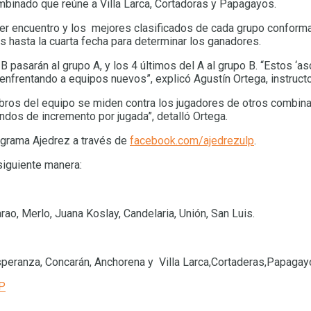
mbinado que reúne a Villa Larca, Cortadoras y Papagayos.
r encuentro y los mejores clasificados de cada grupo conformará
 hasta la cuarta fecha para determinar los ganadores.
B pasarán al grupo A, y los 4 últimos del A al grupo B. “Estos ‘
frentando a equipos nuevos”, explicó Agustín Ortega, instructo
bros del equipo se miden contra los jugadores de otros combin
ndos de incremento por jugada”, detalló Ortega.
ograma Ajedrez a través de
facebook.com/ajedrezulp
.
siguiente manera:
rao, Merlo, Juana Koslay, Candelaria, Unión, San Luis.
Esperanza, Concarán, Anchorena y Villa Larca,Cortaderas,Papagay
P