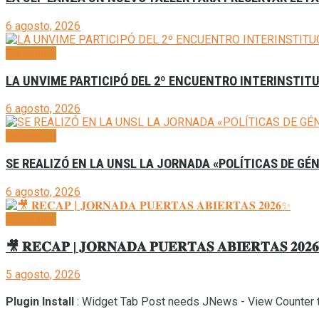
6 agosto, 2026
Generales
LA UNVIME PARTICIPÓ DEL 2º ENCUENTRO INTERINSTITU
6 agosto, 2026
Generales
SE REALIZÓ EN LA UNSL LA JORNADA «POLÍTICAS DE GÉ
6 agosto, 2026
Generales
🎥 𝐑𝐄𝐂𝐀𝐏 | 𝐉𝐎𝐑𝐍𝐀𝐃𝐀 𝐏𝐔𝐄𝐑𝐓𝐀𝐒 𝐀𝐁𝐈𝐄𝐑𝐓𝐀𝐒 𝟐𝟎𝟐
5 agosto, 2026
Plugin Install
: Widget Tab Post needs JNews - View Counter t