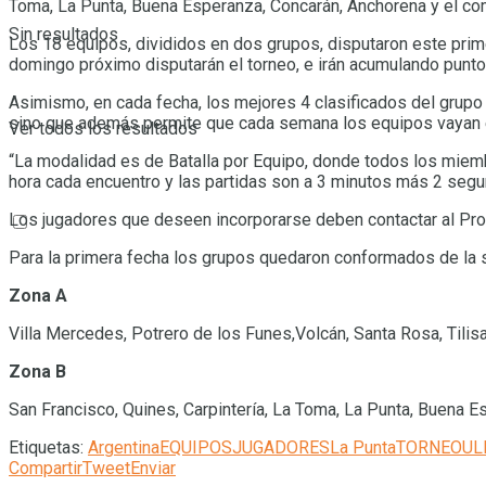
Toma, La Punta, Buena Esperanza, Concarán, Anchorena y el co
Sin resultados
Los 18 equipos, divididos en dos grupos, disputaron este prime
domingo próximo disputarán el torneo, e irán acumulando puntos
Asimismo, en cada fecha, los mejores 4 clasificados del grupo 
sino que además permite que cada semana los equipos vayan en
Ver todos los resultados
“La modalidad es de Batalla por Equipo, donde todos los miem
hora cada encuentro y las partidas son a 3 minutos más 2 segu
Los jugadores que deseen incorporarse deben contactar al Pr
Para la primera fecha los grupos quedaron conformados de la 
Zona A
Villa Mercedes, Potrero de los Funes,Volcán, Santa Rosa, Tilisa
Zona B
San Francisco, Quines, Carpintería, La Toma, La Punta, Buena 
Etiquetas:
Argentina
EQUIPOS
JUGADORES
La Punta
TORNEO
UL
Compartir
Tweet
Enviar