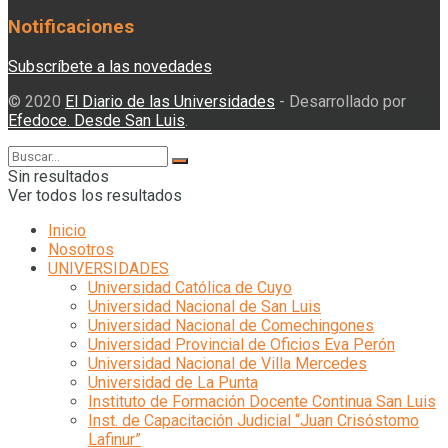
Notificaciones
Subscríbete a las novedades
© 2020
El Diario de las Universidades
- Desarrollado por
Efedoce. Desde San Luis
.
Sin resultados
Ver todos los resultados
Inicio
Nosotros
UNIVERSIDADES
Universidad Católica de Cuyo
Universidad Nacional de San Luis
Universidad Nacional de Comechingones
Universidad Provincial de Oficios Eva Perón
Universidad Nacional de Villa Mercedes
Universidad de La Punta
Instituto de Formación Docente Continua San Luis
Inst. de Capacitación Judicial “Juan Crisóstomo
Lafinur”