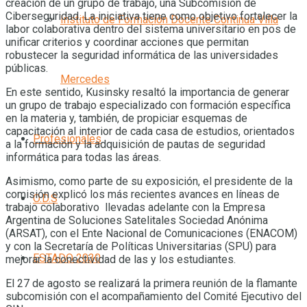
creación de un grupo de trabajo, una Subcomisión de
Ciberseguridad. La iniciativa tiene como objetivo fortalecer la
Instituto de Formación Docente Continua Villa
labor colaborativa dentro del sistema universitario en pos de
unificar criterios y coordinar acciones que permitan
robustecer la seguridad informática de las universidades
públicas.
Mercedes
En este sentido, Kusinsky resaltó la importancia de generar
un grupo de trabajo especializado con formación específica
en la materia y, también, de propiciar esquemas de
capacitación al interior de cada casa de estudios, orientados
Profesionales
a la formación y la adquisición de pautas de seguridad
informática para todas las áreas.
Asimismo, como parte de su exposición, el presidente de la
comisión explicó los más recientes avances en líneas de
O.D.S
trabajo colaborativo llevadas adelante con la Empresa
Argentina de Soluciones Satelitales Sociedad Anónima
(ARSAT), con el Ente Nacional de Comunicaciones (ENACOM)
y con la Secretaría de Políticas Universitarias (SPU) para
ESTADO 2030
mejorar la conectividad de las y los estudiantes.
El 27 de agosto se realizará la primera reunión de la flamante
subcomisión con el acompañamiento del Comité Ejecutivo del