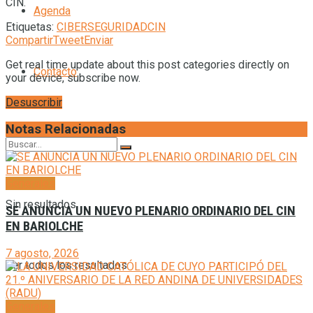
CIN.
Agenda
Etiquetas:
CIBERSEGURIDAD
CIN
Compartir
Tweet
Enviar
Get real time update about this post categories directly on
Contacto
your device, subscribe now.
Desuscribir
Notas Relacionadas
Generales
Sin resultados
SE ANUNCIA UN NUEVO PLENARIO ORDINARIO DEL CIN
EN BARIOLCHE
7 agosto, 2026
Ver todos los resultados
Generales