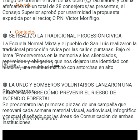
Luego de obtener el aval de las ocho (😎 facultades y con la
Agenda
afirmativa de un total de 28 consejeros/as presentes, el
Consejo Superior aprobó por unanimidad la propuesta
expedida por el rector, C.P.N. Víctor Moriñigo.
Contacto
🟠 SE REALIZÓ LA TRADICIONAL PROCESIÓN CÍVICA
La Escuela Normal Mixta y el pueblo de San Luis realizaron la
tradicional procesión cívica por las calles puntanas. Bajo el
lema “Preservemos en la memoria a los silenciados,
reprimidos y obligados que nos dejaron una identidad con
historia”, una multitud marchó con antorchas en alto
🟠 LA UNLC Y BOMBEROS VOLUNTARIOS LANZARON UNA
Sin resultados
CAMPAÑA SOBRE CÓMO PREVENIR EL RIESGO DE
INCENDIO FORESTAL
Se presentaron las primeras piezas de una campaña que
renovará cada semana material visual, audiovisual, infográfico
y textual diseñado por las áreas de Comunicación de ambas
Ver todos los resultados
instituciones.