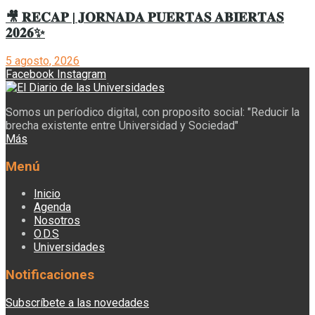
🎥 𝐑𝐄𝐂𝐀𝐏 | 𝐉𝐎𝐑𝐍𝐀𝐃𝐀 𝐏𝐔𝐄𝐑𝐓𝐀𝐒 𝐀𝐁𝐈𝐄𝐑𝐓𝐀𝐒
𝟐𝟎𝟐𝟔✨
5 agosto, 2026
Facebook
Instagram
Somos un períodico digital, con proposito social: "Reducir la
brecha existente entre Universidad y Sociedad"
Más
Menú
Inicio
Agenda
Nosotros
O.D.S
Universidades
Notificaciones
Subscríbete a las novedades