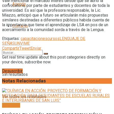
Vale mencionar el marcado interés desde que se abrió la
Agenda
convocatoria, por parte de estudiantes y docentes de toda la
universidad. Es así que la profesora responsable, la Lic.
Miazzo, anticipó que a futuro se articularán más propuestas
similares destinadas a diferentes públicos habida cuenta de
la importancia que tiene el aprendizaje de LSA en pos de un
Contacto
acercamiento a la comunidad sorda a través de la Lengua.
Etiquetas:
capacitaciones
cursos
LENGUAJE DE
SEÑAS
UNVIME
Compartir
Tweet
Enviar
Get real time update about this post categories directly on
your device, subscribe now.
Desuscribir
Sin resultados
Notas Relacionadas
Ver todos los resultados
Generales