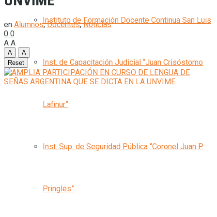
UNVIME
Instituto de Formación Docente Continua San Luis
en
Alumnos
,
Docentes
,
Noticias
0
0
A
A
A
A
Inst. de Capacitación Judicial “Juan Crisóstomo
Reset
Lafinur”
Inst. Sup. de Seguridad Pública “Coronel Juan P.
Pringles”