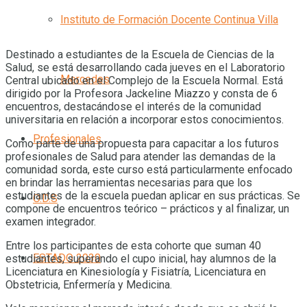
Instituto de Formación Docente Continua Villa
Destinado a estudiantes de la Escuela de Ciencias de la
Salud, se está desarrollando cada jueves en el Laboratorio
Mercedes
Central ubicado en el Complejo de la Escuela Normal. Está
dirigido por la Profesora Jackeline Miazzo y consta de 6
encuentros, destacándose el interés de la comunidad
universitaria en relación a incorporar estos conocimientos.
Profesionales
Como parte de una propuesta para capacitar a los futuros
profesionales de Salud para atender las demandas de la
comunidad sorda, este curso está particularmente enfocado
en brindar las herramientas necesarias para que los
estudiantes de la escuela puedan aplicar en sus prácticas. Se
O.D.S
compone de encuentros teórico – prácticos y al finalizar, un
examen integrador.
Entre los participantes de esta cohorte que suman 40
ESTADO 2030
estudiantes, superando el cupo inicial, hay alumnos de la
Licenciatura en Kinesiología y Fisiatría, Licenciatura en
Obstetricia, Enfermería y Medicina.