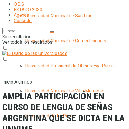
O.D.S
ESTADO 2030
Agenda
Universidad Nacional de San Luis
Contacto
Sin resultados
Universidad Nacional de Comechingones
Ver todos los resultados
Universidad Provincial de Oficios Eva Perón
Inicio
Alumnos
Universidad Nacional de Villa Mercedes
AMPLIA PARTICIPACIÓN EN
CURSO DE LENGUA DE SEÑAS
ARGENTINA QUE SE DICTA EN LA
Universidad de La Punta