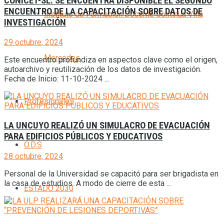
CONICET-SL: SE ENCUENTRA DISPONIBLE EL SEGUNDO
ENCUENTRO DE LA CAPACITACIÓN SOBRE DATOS DE
Instituto de Formación Docente Continua Villa
INVESTIGACIÓN
29 octubre, 2024
Mercedes
Este encuentro profundiza en aspectos clave como el origen,
autoarchivo y reutilización de los datos de investigación.
Fecha de Inicio: 11-10-2024 ...
Profesionales
LA UNCUYO REALIZÓ UN SIMULACRO DE EVACUACIÓN
PARA EDIFICIOS PÚBLICOS Y EDUCATIVOS
O.D.S
28 octubre, 2024
Personal de la Universidad se capacitó para ser brigadista en
la casa de estudios. A modo de cierre de esta ...
ESTADO 2030