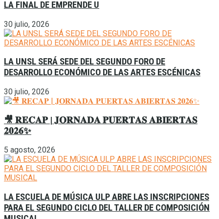
LA FINAL DE EMPRENDE U
30 julio, 2026
LA UNSL SERÁ SEDE DEL SEGUNDO FORO DE
DESARROLLO ECONÓMICO DE LAS ARTES ESCÉNICAS
30 julio, 2026
🎥 𝐑𝐄𝐂𝐀𝐏 | 𝐉𝐎𝐑𝐍𝐀𝐃𝐀 𝐏𝐔𝐄𝐑𝐓𝐀𝐒 𝐀𝐁𝐈𝐄𝐑𝐓𝐀𝐒
𝟐𝟎𝟐𝟔✨
5 agosto, 2026
LA ESCUELA DE MÚSICA ULP ABRE LAS INSCRIPCIONES
PARA EL SEGUNDO CICLO DEL TALLER DE COMPOSICIÓN
MUSICAL