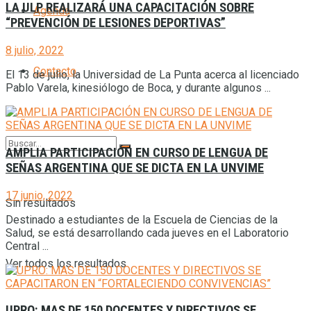
LA ULP REALIZARÁ UNA CAPACITACIÓN SOBRE
Agenda
“PREVENCIÓN DE LESIONES DEPORTIVAS”
8 julio, 2022
Contacto
El 13 de julio, la Universidad de La Punta acerca al licenciado
Pablo Varela, kinesiólogo de Boca, y durante algunos ...
AMPLIA PARTICIPACIÓN EN CURSO DE LENGUA DE
SEÑAS ARGENTINA QUE SE DICTA EN LA UNVIME
17 junio, 2022
Sin resultados
Destinado a estudiantes de la Escuela de Ciencias de la
Salud, se está desarrollando cada jueves en el Laboratorio
Central ...
Ver todos los resultados
UPRO: MAS DE 150 DOCENTES Y DIRECTIVOS SE