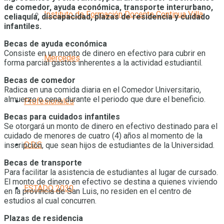
de comedor, ayuda económica, transporte interurbano,
Instituto de Formación Docente Continua Villa
celiaquía, discapacidad, plazas de residencia y cuidado
infantiles.
Becas de ayuda económica
Consiste en un monto de dinero en efectivo para cubrir en
Mercedes
forma parcial gastos inherentes a la actividad estudiantil.
Becas de comedor
Radica en una comida diaria en el Comedor Universitario,
almuerzo o cena, durante el periodo que dure el beneficio.
Profesionales
Becas para cuidados infantiles
Se otorgará un monto de dinero en efectivo destinado para el
cuidado de menores de cuatro (4) años al momento de la
O.D.S
inscripción, que sean hijos de estudiantes de la Universidad.
Becas de transporte
Para facilitar la asistencia de estudiantes al lugar de cursado.
El monto de dinero en efectivo se destina a quienes viviendo
ESTADO 2030
en la provincia de San Luis, no residen en el centro de
estudios al cual concurren.
Plazas de residencia