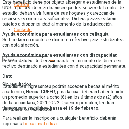
Este beneficio tiene por objeto albergar a estudiantes de la
Agenda
UNSL que debido a la distancia que los separa del centro de
estudio, deban vivir fuera de sus hogares y carezcan de
recursos económicos suficientes. Dichas plazas estarán
sujetas a disponibilidad al momento de la adjudicación.
Contacto
Ayuda económica para estudiantes con celiaquía
Se brindará un monto de dinero en efectivo para estudiantes
con esta afección.
Ayuda económica para estudiantes con discapacidad
Esta modalidad de beca consiste en un monto de dinero en
fectivo destinado a estudiantes con discapacidad permanete.
Dato
Sin resultados
Estudiantes ingresantes podrán acceder a becas al mérito
académico,
Becas CREER
, para la cual deberán haber tenido
un promedio superior a ocho (8) en los últimos dos (2) años
de la secundaria, 2021-2022. Quienes postulen, tendrán
tiempo para inscribirse
hasta el 19 de febrero
.
Ver todos los resultados
Para realizar la inscripción a cualquier beneficio, deberán
ingresar a
becas.unsl.edu.ar