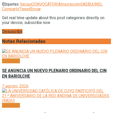
Etiquetas:
becas
CONVOCATORIA
Inscripción
SAEBU
UNSL
Compartir
Tweet
Enviar
Get real time update about this post categories directly on
your device, subscribe now.
Desuscribir
Notas Relacionadas
Generales
SE ANUNCIA UN NUEVO PLENARIO ORDINARIO DEL CIN
EN BARIOLCHE
7 agosto, 2026
Generales