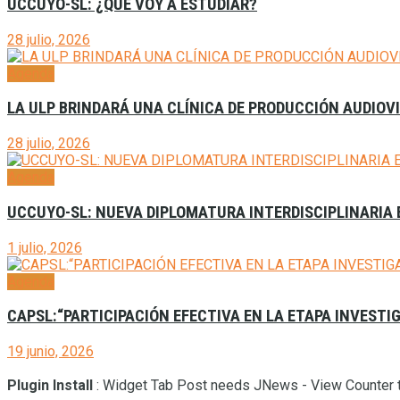
UCCUYO-SL: ¿QUÉ VOY A ESTUDIAR?
28 julio, 2026
Agenda
LA ULP BRINDARÁ UNA CLÍNICA DE PRODUCCIÓN AUDIOVI
28 julio, 2026
Agenda
UCCUYO-SL: NUEVA DIPLOMATURA INTERDISCIPLINARIA E
1 julio, 2026
Agenda
CAPSL:“PARTICIPACIÓN EFECTIVA EN LA ETAPA INVESTIG
19 junio, 2026
Plugin Install
: Widget Tab Post needs JNews - View Counter t