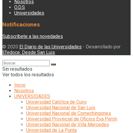
Nosotros
O.D.S
Universidades
Notificaciones
Subscríbete a las novedades
© 2020
El Diario de las Universidades
- Desarrollado por
Efedoce. Desde San Luis
.
Sin resultados
Ver todos los resultados
Inicio
Nosotros
UNIVERSIDADES
Universidad Católica de Cuyo
Universidad Nacional de San Luis
Universidad Nacional de Comechingones
Universidad Provincial de Oficios Eva Perón
Universidad Nacional de Villa Mercedes
Universidad de La Punta