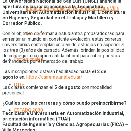
La Universidad Nacional de San Luis (UNSL) anuncia la
apertura de las inscripciones a la Tecnicatura
Instituto de Formación Docente Continua Villa
Universitaria en Automatización Industrial, Licenciatura
en Higiene y Seguridad en el Trabajo y Martillero y
Corredor Público.
Con el objetivo de formar a estudiantes preparados/as para
Mercedes
enfrentar un mundo en constante evolución, estas carreras
universitarias contemplan un plan de estudios no superior a
los tres (3) años de cursada. Además, brindan la posibilidad
de conseguir una rápida salida laboral para cubrir puestos
Profesionales
demandados por el mercado del trabajo.
Las inscripciones estarán habilitadas hasta
el 2 de
agosto
en:
https://carreras.unsl.edu.ar/
O.D.S
Las clases comienzan el
5 de agosto
con modalidad
presencial.
¿Cuáles son las carreras y cómo puedo preinscribirme?
ESTADO 2030
Tecnicatura Universitaria en Automatización Industrial,
orientación informática (TUAI)
Facultad de Ingeniería y Ciencias Agropecuarias (FICA) –
Villa Mercedes