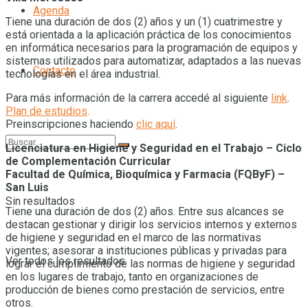
Agenda
Tiene una duración de dos (2) años y un (1) cuatrimestre y
está orientada a la aplicación práctica de los conocimientos
en informática necesarios para la programación de equipos y
sistemas utilizados para automatizar, adaptados a las nuevas
Contacto
tecnologías en el área industrial.
Para más información de la carrera accedé al siguiente
link
.
Plan de estudios
.
Preinscripciones haciendo
clic aquí
.
Licenciatura en Higiene y Seguridad en el Trabajo – Ciclo
de Complementación Curricular
Facultad de Química, Bioquímica y Farmacia (FQByF) –
San Luis
Sin resultados
Tiene una duración de dos (2) años. Entre sus alcances se
destacan gestionar y dirigir los servicios internos y externos
de higiene y seguridad en el marco de las normativas
vigentes; asesorar a instituciones públicas y privadas para
Ver todos los resultados
lograr el cumplimiento de las normas de higiene y seguridad
en los lugares de trabajo, tanto en organizaciones de
producción de bienes como prestación de servicios, entre
otros.