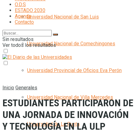
O.D.S
ESTADO 2030
Agenda
Universidad Nacional de San Luis
Contacto
Sin resultados
Universidad Nacional de Comechingones
Ver todos los resultados
Universidad Provincial de Oficios Eva Perón
Inicio
Generales
Universidad Nacional de Villa Mercedes
ESTUDIANTES PARTICIPARON DE
UNA JORNADA DE INNOVACIÓN
Y TECNOLOGÍA EN LA ULP
Universidad de La Punta