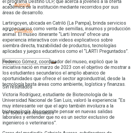
el programa Destino ULP, que acerca a jóvenes a la oferta
Agenda
académica de la institución mediante recorridos por sus
áreas de desarrollo.
Lartirigoyen, ubicada en Catriló (La Pampa), brinda servicios
agropecuarios como venta de semillas, insumos y producción
Contacto
animal. El museo itinerante “Larti Innova” ofrece una
experiencia interactiva con videos explicativos sobre
siembra directa, trazabilidad de productos, tecnologías
aplicadas y juegos educativos como el “LARTI Preguntados”.
Federico Gómez, coordinador del museo, explicó que la
iniciativa nació en marzo de 2023 con el objetivo de mostrar a
los estudiantes secundarios el amplio abanico de
oportunidades que ofrece el sector agroindustrial, desde la
tecnología hasta áreas como ambiente, logística y finanzas.
Sin resultados
Victoria Rodríguez, estudiante de Biotecnología de la
Universidad Nacional de San Luis, valoró la experiencia: “Es
muy interesante ver que el agro también involucra a la
biotecnología. Nos permite pensar en nuevas salidas
Ver todos los resultados
laborales y entender que no es un sector exclusivo de
ingenieros o veterinarios”.