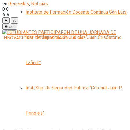
en
Generales
,
Noticias
0
0
Instituto de Formación Docente Continua San Luis
A
A
A
A
Reset
Inst. de Capacitación Judicial “Juan Crisóstomo
Lafinur”
Inst. Sup. de Seguridad Pública “Coronel Juan P.
Pringles”