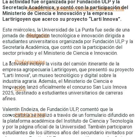
La actividad fue organizada por Fundación ULP y la
Secretaría Académica, y contó con la participación del
Instituto de Formación Docente Continua Villa
Ministerio de Ciencia e Innovación y la empresa
Lartirigoyen que acerco su proyecto “Larti Innova”.
Este miércoles, la Universidad de La Punta fue sede de una
Mercedes
jornada de divulgación tecnológica e innovación dirigida a
estudiantes universitarios organizada por Fundación ULP y la
Secretaría Académica, que contó con la participación del
sector privado y el Ministerio de Ciencia e Innovación.
Profesionales
La actividad incluyó la visita del camión itinerante de la
empresa agropecuaria Lartirigoyen, que presentó su proyecto
“Larti Innova”, un museo tecnológico y digital sobre la
industria agraria. Además, el Ministerio de Ciencia e
Innovación lanzó oficialmente el concurso San Luis Innova
O.D.S
2025, destinado a estudiantes universitarios de carreras
afines.
Valentín Endeiza, de Fundación ULP, comentó que la
convocatoria se realizó a través de un formulario difundido en
ESTADO 2030
la plataforma académica del Instituto de Ciencia y Tecnología
y por la página oficial de la Universidad. También participaron
estudiantes de los últimos años del secundario invitados por