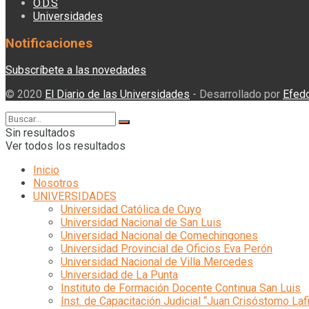
O.D.S
Universidades
Notificaciones
Subscríbete a las novedades
© 2020
El Diario de las Universidades
- Desarrollado por
Efed
Sin resultados
Ver todos los resultados
Inicio
Nosotros
UNIVERSIDADES
Universidad Católica de Cuyo
Universidad Nacional de San Luis
Universidad Nacional de Comechingones
Universidad Provincial de Oficios Eva Perón
Universidad Nacional de Villa Mercedes
Universidad de La Punta
Instituto de Formación Docente Continua San Luis
Inst. de Capacitación Judicial “Juan Crisóstomo Laf