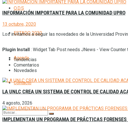
O.D.S
INFORMACIÓN IMPORTANTE PARA LA COMUNIDAD UPRO
13 octubre, 2020
ESTADO 2030
Los invitamos a seguir las novedades de la Universidad Provinc
Plugin Install
: Widget Tab Post needs JNews - View Counter t
Agenda
Tendencias
Comentarios
Novedades
Contacto
LA UNLC CREA UN SISTEMA DE CONTROL DE CALIDAD A
4 agosto, 2026
IMPLEMENTAN UN PROGRAMA DE PRÁCTICAS FORENSES 