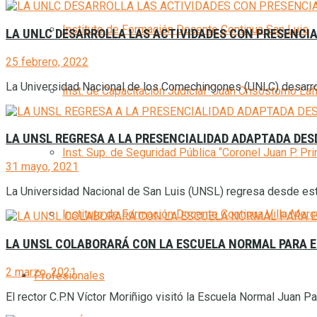
Instituto de Formación Docente Continua San Luis
LA UNLC DESARROLLA LAS ACTIVIDADES CON PRESENCIA
25 febrero, 2022
La Universidad Nacional de los Comechingones (UNLC) desarroll
Inst. de Capacitación Judicial “Juan Crisóstomo Laf
LA UNSL REGRESA A LA PRESENCIALIDAD ADAPTADA DES
Inst. Sup. de Seguridad Pública “Coronel Juan P. Pri
31 mayo, 2021
La Universidad Nacional de San Luis (UNSL) regresa desde este 
Instituto de Formación Docente Continua Villa Mer
LA UNSL COLABORARÁ CON LA ESCUELA NORMAL PARA E
2 marzo, 2021
Profesionales
El rector C.P.N Víctor Moriñigo visitó la Escuela Normal Juan Pa